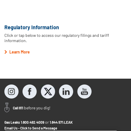
Regulatory Information
Click or tap below to access our regulatory filings and tariff
information.
Learn More
before you dig!
Call 811
or
Gas Leaks
1.800.492.4009
1.844.571.LEAK
Email Us - Click to Send a Message